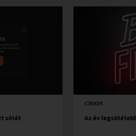
CIKKEK
t sötét
Az év legsötéteb