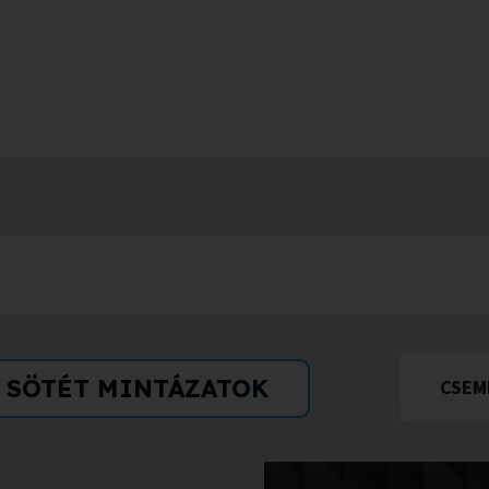
SÖTÉT MINTÁZATOK
CSEM
ÁTVÁ
CSEM
MÓD