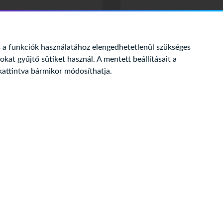
a funkciók használatához elengedhetetlenül szükséges
tokat gyűjtő sütiket használ. A mentett beállításait a
kattintva bármikor módosíthatja.
 dark patterns?