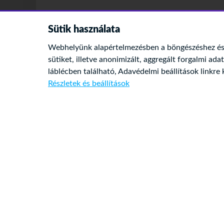
Sütik használata
Webhelyünk alapértelmezésben a böngészéshez és 
sütiket, illetve anonimizált, aggregált forgalmi ada
láblécben található,
Adavédelmi beállítások
linkre 
Részletek és beállítások
CIKKEK
Mik azok a sötét mintázatok - azaz