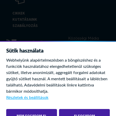
online
CIKKEK
platformok
KUTATÁSAINK
SZABÁLYOZÁS
Közösségi Média
FACEBOOK
Sütik használata
YOUTUBE
Webhelyünk alapértelmezésben a böngészéshez és a
LINKEDIN
Kapcsolat
funkciók használatához elengedhetetlenül szükséges
SPOTIFY
sütiket, illetve anonimizált, aggregált forgalmi adatokat
1015 Budapest, Ostrom u. 23-25.
gyűjtő sütiket használ. A mentett beállításait a láblécben
Levélcím: 1525. Pf. 75
található,
Adavédelmi beállítások
linkre kattintva
Telefon: (06 1) 457 7100
bármikor módosíthatja.
Fax: (06 1) 356 5520
Részletek és beállítások
E-mail:
onlineplatformok@nmhh.hu
NEM FOGADOM EL
ELFOGADOM