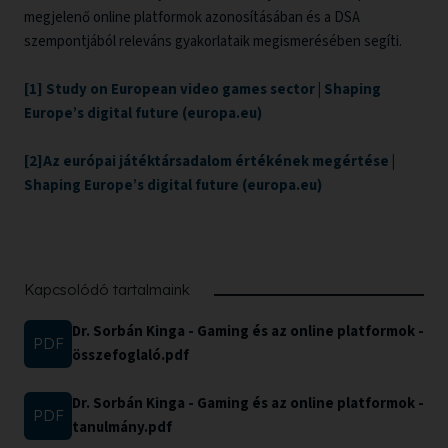
megjelenő online platformok azonosításában és a DSA
szempontjából releváns gyakorlataik megismerésében segíti.
[1]
Study on European video games sector | Shaping
Europe’s digital future (europa.eu)
[2]Az európai játéktársadalom értékének megértése |
Shaping Europe’s digital future (europa.eu)
Kapcsolódó tartalmaink
Dr. Sorbán Kinga - Gaming és az online platformok -
PDF
letölthető
összefoglaló.pdf
file:
Dr. Sorbán Kinga - Gaming és az online platformok -
PDF
letölthető
tanulmány.pdf