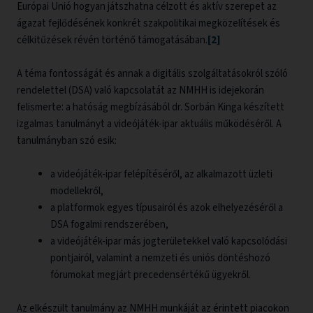
Európai Unió hogyan játszhatna célzott és aktív szerepet az
ágazat fejlődésének konkrét szakpolitikai megközelítések és
célkitűzések révén történő támogatásában.
[2]
A téma fontosságát és annak a digitális szolgáltatásokról szóló
rendelettel (DSA) való kapcsolatát az NMHH is idejekorán
felismerte: a hatóság megbízásából dr. Sorbán Kinga készített
izgalmas tanulmányt a videójáték-ipar aktuális működéséről. A
tanulmányban szó esik:
a videójáték-ipar felépítéséről, az alkalmazott üzleti
modellekről,
a platformok egyes típusairól és azok elhelyezéséről a
DSA fogalmi rendszerében,
a videójáték-ipar más jogterületekkel való kapcsolódási
pontjairól, valamint a nemzeti és uniós döntéshozó
fórumokat megjárt precedensértékű ügyekről.
Az elkészült tanulmány az NMHH munkáját az érintett piacokon