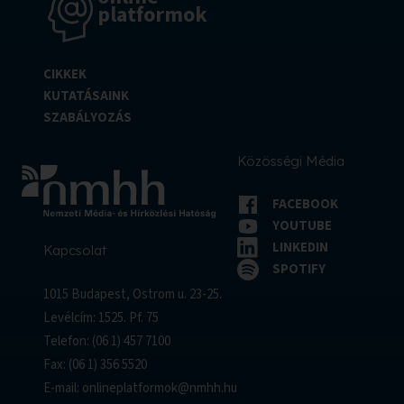
platformok
online
CIKKEK
platformok
KUTATÁSAINK
SZABÁLYOZÁS
Közösségi Média
FACEBOOK
YOUTUBE
LINKEDIN
Kapcsolat
SPOTIFY
1015 Budapest, Ostrom u. 23-25.
Levélcím: 1525. Pf. 75
Telefon: (06 1) 457 7100
Fax: (06 1) 356 5520
E-mail:
onlineplatformok@nmhh.hu