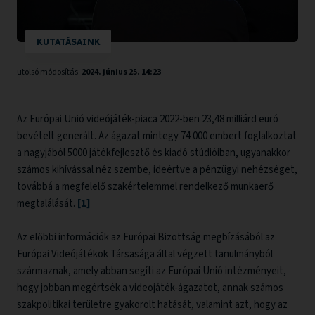
KUTATÁSAINK
utolsó módosítás:
2024. június 25. 14:23
Az Európai Unió videójáték-piaca 2022-ben 23,48 milliárd euró
bevételt generált. Az ágazat mintegy 74 000 embert foglalkoztat
a nagyjából 5000 játékfejlesztő és kiadó stúdióiban, ugyanakkor
számos kihívással néz szembe, ideértve a pénzügyi nehézséget,
továbbá a megfelelő szakértelemmel rendelkező munkaerő
megtalálását.
[1]
Az előbbi információk az Európai Bizottság megbízásából az
Európai Videójátékok Társasága által végzett tanulmányból
származnak, amely abban segíti az Európai Unió intézményeit,
hogy jobban megértsék a videojáték-ágazatot, annak számos
szakpolitikai területre gyakorolt hatását, valamint azt, hogy az