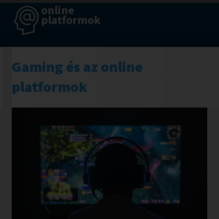
Hol
online
tart
platformok
a
cikk
olvasásában:
Gaming és az online
platformok