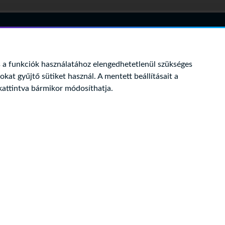
a funkciók használatához elengedhetetlenül szükséges
tokat gyűjtő sütiket használ. A mentett beállításait a
kattintva bármikor módosíthatja.
Kapcsolat
1015 Budapest, Ostrom u. 
Levélcím: 1525. Pf. 75
Telefon: (06 1) 457 7100
Fax: (06 1) 356 5520
E-mail:
onlineplatformo