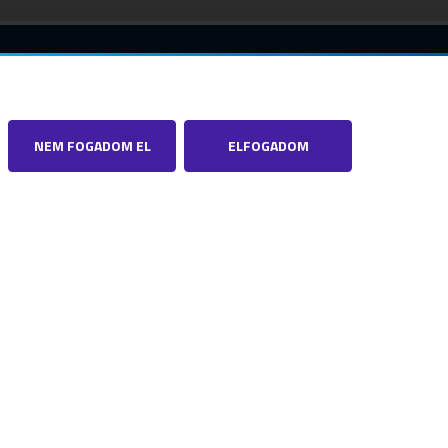
NEM FOGADOM EL
ELFOGADOM
Közösségi Média
23-25.
FACEBOOK
YOUTUBE
LINKEDIN
SPOTIFY
k@nmhh.hu