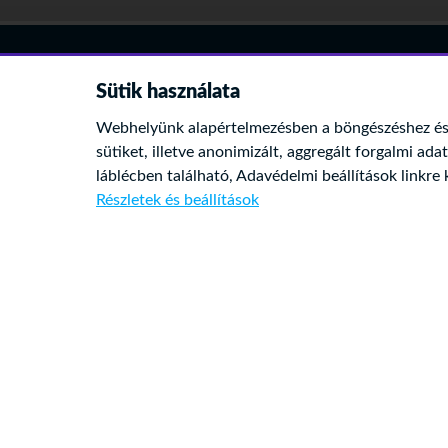
online
platformok
Sütik használata
Webhelyünk alapértelmezésben a böngészéshez és 
sütiket, illetve anonimizált, aggregált forgalmi ada
láblécben található,
Adavédelmi beállítások
linkre 
online
CIKKEK
Részletek és beállítások
platformok
KUTATÁSAINK
SZABÁLYOZÁS