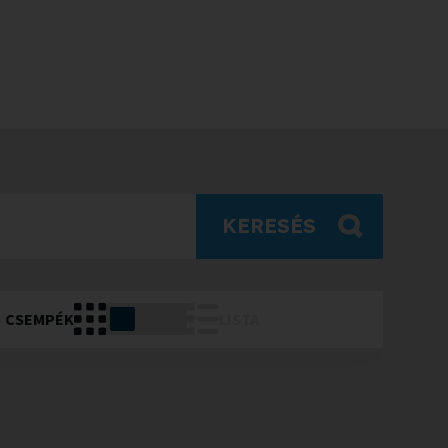
KERESÉS
CSEMPÉK
LISTA
ÁTVÁLTÁS
CSEMPE
MÓDBA