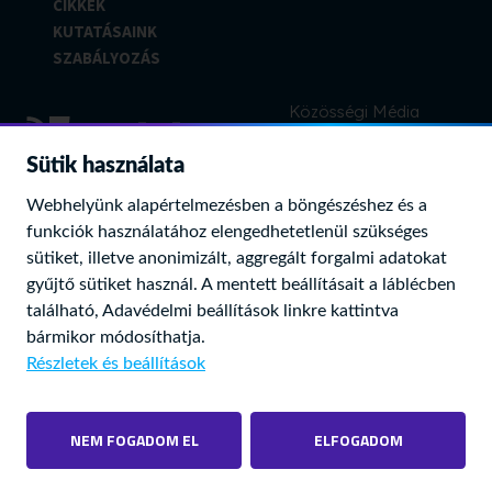
online
CIKKEK
platformok
KUTATÁSAINK
SZABÁLYOZÁS
Közösségi Média
FACEBOOK
Sütik használata
YOUTUBE
Webhelyünk alapértelmezésben a böngészéshez és a
LINKEDIN
Kapcsolat
funkciók használatához elengedhetetlenül szükséges
SPOTIFY
sütiket, illetve anonimizált, aggregált forgalmi adatokat
1015 Budapest, Ostrom u. 23-25.
gyűjtő sütiket használ. A mentett beállításait a láblécben
Levélcím: 1525. Pf. 75
található,
Adavédelmi beállítások
linkre kattintva
Telefon: (06 1) 457 7100
bármikor módosíthatja.
Fax: (06 1) 356 5520
Részletek és beállítások
E-mail:
onlineplatformok@nmhh.hu
NEM FOGADOM EL
ELFOGADOM
© 2022 NMHH Minden jog fenntartva |
Adatvédelmi beállítások
| Tárhelyszolgáltató:
NMHH